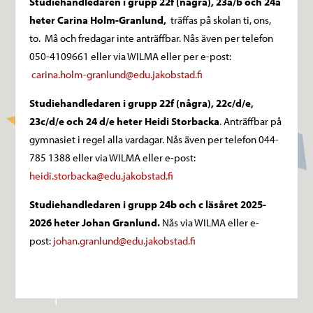
Studiehandledaren i grupp 22f (några), 23a/b och 24a
heter Carina Holm-Granlund,
träffas på skolan ti, ons,
to. Må och fredagar inte anträffbar. Nås även per telefon
050-4109661 eller via WILMA eller per e-post:
carina.holm-granlund@edu.jakobstad.fi
Studiehandledaren i grupp 22f (några), 22c/d/e,
23c/d/e och 24 d/e heter
Heidi Storbacka
. Anträffbar på
gymnasiet i regel alla vardagar. Nås även per telefon 044-
785 1388 eller via WILMA eller e-post:
heidi.storbacka@edu.jakobstad.fi
Studiehandledaren i grupp 24b och c läsåret 2025-
2026 heter Johan Granlund.
Nås via WILMA eller e-
post:
johan.granlund@edu.jakobstad.fi