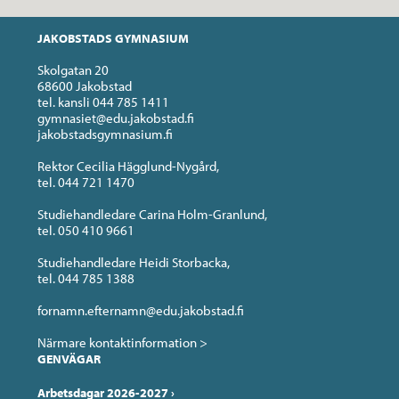
JAKOBSTADS GYMNASIUM
Skolgatan 20
68600 Jakobstad
tel. kansli 044 785 1411
gymnasiet@edu.jakobstad.fi
jakobstadsgymnasium.fi
Rektor Cecilia Hägglund-Nygård,
tel. 044 721 1470
Studiehandledare Carina Holm-Granlund,
tel. 050 410 9661
Studiehandledare Heidi Storbacka,
tel. 044 785 1388
fornamn.efternamn@edu.jakobstad.fi
Närmare kontaktinformation >
GENVÄGAR
Arbetsdagar 2026-2027
›