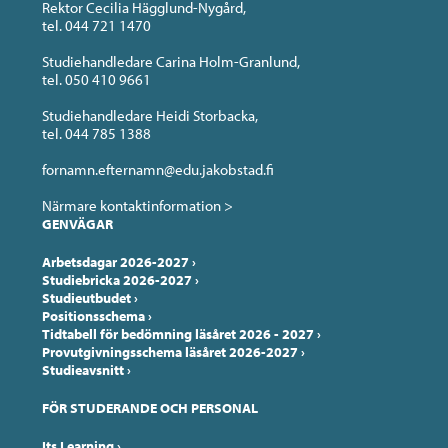
Rektor Cecilia Hägglund-Nygård,
tel. 044 721 1470
Studiehandledare Carina Holm-Granlund,
tel. 050 410 9661
Studiehandledare Heidi Storbacka,
tel. 044 785 1388
fornamn.efternamn@edu.jakobstad.fi
Närmare kontaktinformation >
GENVÄGAR
Arbetsdagar 2026-2027
›
Studiebricka 2026-2027
›
Studieutbudet
›
Positionsschema
›
Tidtabell för bedömning läsåret 2026 - 2027
›
Provutgivningsschema läsåret 2026-2027
›
Studieavsnitt
›
FÖR STUDERANDE OCH PERSONAL
Its Learning
›