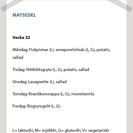
MATSEDEL
Vecka 22
Måndag: Fiskpinnar (L), senapsrelishsås (L, G), potatis,
sallad
Tisdag: Nötköttsgryta (L, G), potatis, sallad
Onsdag: Lasagnette (L), sallad
Torsdag: Knackkovssoppa (L, G), morotsemla
Fredag: Risgrynsgröt (L, G)
L= laktosfri, M= mjölkfri, G= glutenfri, V= vegetariskt