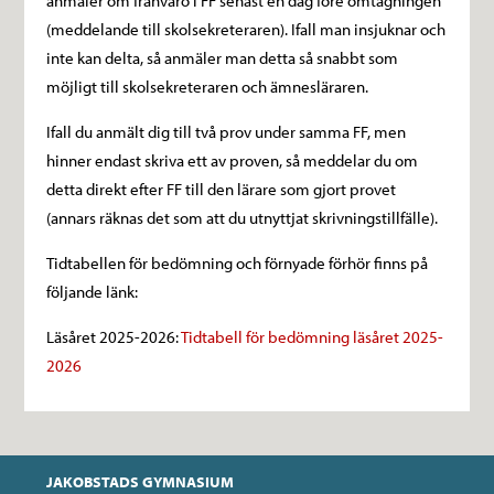
anmäler om frånvaro i FF senast en dag före omtagningen
(meddelande till skolsekreteraren). Ifall man insjuknar och
inte kan delta, så anmäler man detta så snabbt som
möjligt till skolsekreteraren och ämnesläraren.
Ifall du anmält dig till två prov under samma FF, men
hinner endast skriva ett av proven, så meddelar du om
detta direkt efter FF till den lärare som gjort provet
(annars räknas det som att du utnyttjat skrivningstillfälle).
Tidtabellen för bedömning och förnyade förhör finns på
följande länk:
L
äsåret 2025-2026:
Tidtabell för bedömning läsåret 2025-
2026
JAKOBSTADS GYMNASIUM