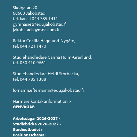
Skolgatan 20
68600 Jakobstad
tel. kansli 044 785 1411
gymnasiet@edu.jakobstad.fi
jakobstadsgymnasium.fi
Rektor Cecilia Hägglund-Nygård,
tel. 044 721 1470
Studiehandledare Carina Holm-Granlund,
tel. 050 410 9661
Studiehandledare Heidi Storbacka,
tel. 044 785 1388
fornamn.efternamn@edu.jakobstad.fi
Närmare kontaktinformation >
GENVÄGAR
Arbetsdagar 2026-2027
›
Studiebricka 2026-2027
›
Studieutbudet
›
Positionsschema
›