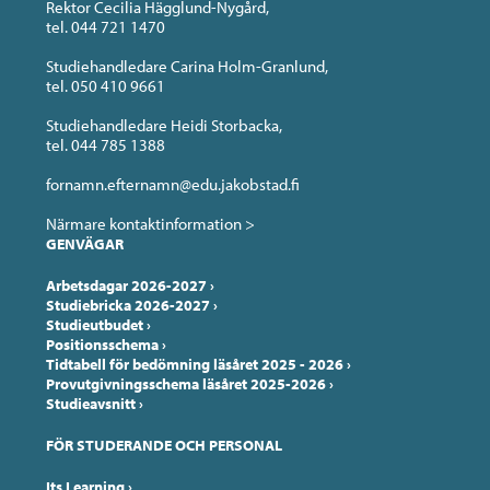
Rektor Cecilia Hägglund-Nygård,
tel. 044 721 1470
Studiehandledare Carina Holm-Granlund,
tel. 050 410 9661
Studiehandledare Heidi Storbacka,
tel. 044 785 1388
fornamn.efternamn@edu.jakobstad.fi
Närmare kontaktinformation >
GENVÄGAR
Arbetsdagar 2026-2027
›
Studiebricka 2026-2027
›
Studieutbudet
›
Positionsschema
›
Tidtabell för bedömning läsåret 2025 - 2026
›
Provutgivningsschema läsåret 2025-2026
›
Studieavsnitt
›
FÖR STUDERANDE OCH PERSONAL
Its Learning
›