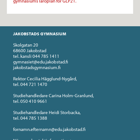
gymnasiums läroplan för GLP21.
JAKOBSTADS GYMNASIUM
Skolgatan 20
68600 Jakobstad
tel. kansli 044 785 1411
gymnasiet@edu.jakobstad.fi
jakobstadsgymnasium.fi
Rektor Cecilia Hägglund-Nygård,
tel. 044 721 1470
Studiehandledare Carina Holm-Granlund,
tel. 050 410 9661
Studiehandledare Heidi Storbacka,
tel. 044 785 1388
fornamn.efternamn@edu.jakobstad.fi