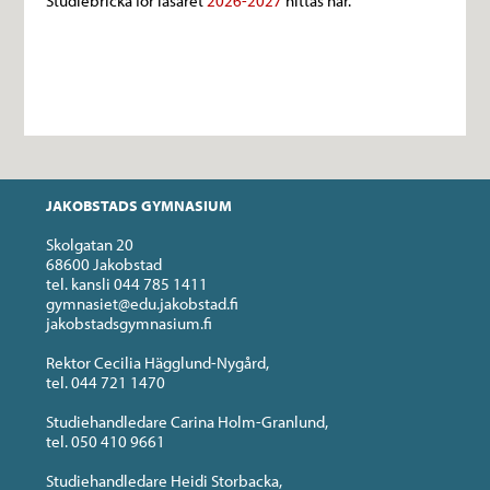
Studiebricka för läsåret
2026-2027
hittas här.
JAKOBSTADS GYMNASIUM
Skolgatan 20
68600 Jakobstad
tel. kansli 044 785 1411
gymnasiet@edu.jakobstad.fi
jakobstadsgymnasium.fi
Rektor Cecilia Hägglund-Nygård,
tel. 044 721 1470
Studiehandledare Carina Holm-Granlund,
tel. 050 410 9661
Studiehandledare Heidi Storbacka,