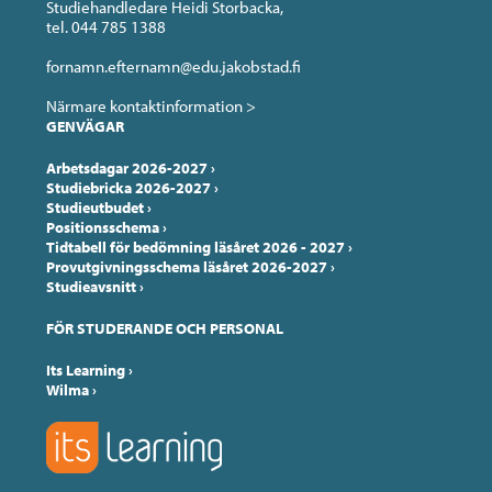
Studiehandledare Heidi Storbacka,
tel. 044 785 1388
fornamn.efternamn@edu.jakobstad.fi
Närmare kontaktinformation >
GENVÄGAR
Arbetsdagar 2026-2027
›
Studiebricka 2026-2027
›
Studieutbudet
›
Positionsschema
›
Tidtabell för bedömning läsåret 2026 - 2027
›
Provutgivningsschema läsåret 2026-2027
›
Studieavsnitt
›
FÖR STUDERANDE OCH PERSONAL
Its Learning
›
Wilma
›