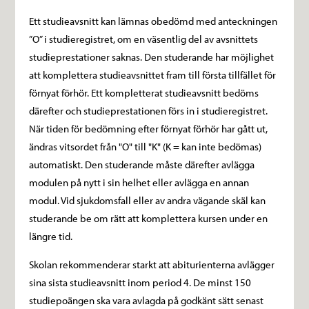
Ett studieavsnitt kan lämnas obedömd med anteckningen
”O” i studieregistret, om en väsentlig del av avsnittets
studieprestationer saknas. Den studerande har möjlighet
att komplettera studieavsnittet fram till första tillfället för
förnyat förhör. Ett kompletterat studieavsnitt bedöms
därefter och studieprestationen förs in i studieregistret.
När tiden för bedömning efter förnyat förhör har gått ut,
ändras vitsordet från "O" till "K" (K = kan inte bedömas)
automatiskt. Den studerande måste därefter avlägga
modulen på nytt i sin helhet eller avlägga en annan
modul. Vid sjukdomsfall eller av andra vägande skäl kan
studerande be om rätt att komplettera kursen under en
längre tid.
Skolan rekommenderar starkt att abiturienterna avlägger
sina sista studieavsnitt inom period 4. De minst 150
studiepoängen ska vara avlagda på godkänt sätt senast