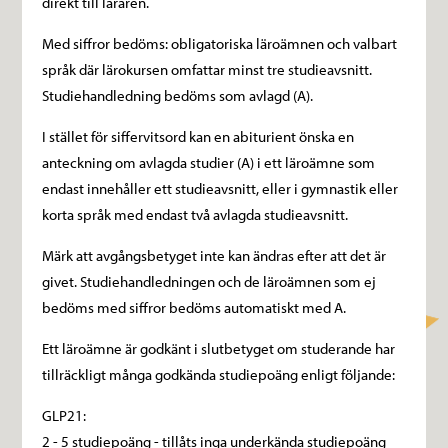
direkt till läraren.
Med siffror bedöms: obligatoriska läroämnen och valbart
språk där lärokursen omfattar minst tre studieavsnitt.
Studiehandledning bedöms som avlagd (A).
I stället för siffervitsord kan en abiturient önska en
anteckning om avlagda studier (A) i ett läroämne som
endast innehåller ett studieavsnitt, eller i gymnastik eller
korta språk med endast två avlagda studieavsnitt.
Märk att avgångsbetyget inte kan ändras efter att det är
givet. Studiehandledningen och de läroämnen som ej
bedöms med siffror bedöms automatiskt med A.
Ett läroämne är godkänt i slutbetyget om studerande har
tillräckligt många godkända studiepoäng enligt följande:
GLP21:
2 - 5 studiepoäng - tillåts inga underkända studiepoäng