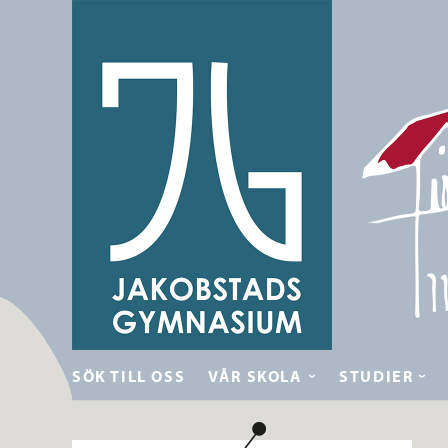
SÖK TILL OSS
VÅR SKOLA
STUDIER