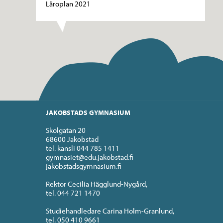
Läroplan 2021
JAKOBSTADS GYMNASIUM
Skolgatan 20
68600 Jakobstad
tel. kansli 044 785 1411
gymnasiet@edu.jakobstad.fi
jakobstadsgymnasium.fi
Rektor Cecilia Hägglund-Nygård,
tel. 044 721 1470
Studiehandledare Carina Holm-Granlund,
tel. 050 410 9661