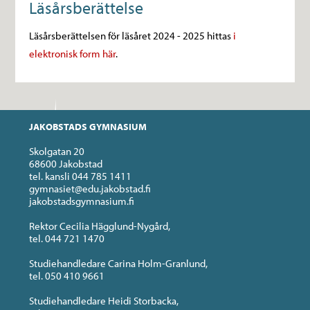
Läsårsberättelse
Läsårsberättelsen för läsåret 2024 - 2025 hittas
i
elektronisk form här
.
JAKOBSTADS GYMNASIUM
Skolgatan 20
68600 Jakobstad
tel. kansli 044 785 1411
gymnasiet@edu.jakobstad.fi
jakobstadsgymnasium.fi
Rektor Cecilia Hägglund-Nygård,
tel. 044 721 1470
Studiehandledare Carina Holm-Granlund,
tel. 050 410 9661
Studiehandledare Heidi Storbacka,